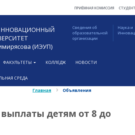
ПРИЁМНАЯ КОМИССИЯ
СТУДЕН
Сведения об
Наука и
 ИННОВАЦИОННЫЙ
образовательной
Иннова
ВЕРСИТЕТ
организации
Тимирясова (ИЭУП)
ФАКУЛЬТЕТЫ
КОЛЛЕДЖ
НОВОСТИ
ЬНАЯ СРЕДА
Главная
Объявления
выплаты детям от 8 до