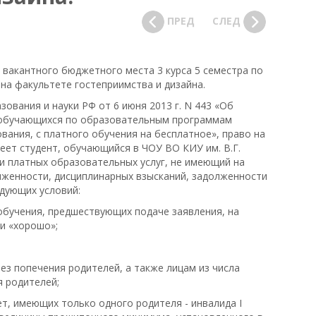
ПРЕД
СЛЕД
вакантного бюджетного места 3 курса 5 семестра по
на факультете гостеприимства и дизайна.
ования и науки РФ от 6 июня 2013 г. N 443 «Об
, обучающихся по образовательным программам
ания, с платного обучения на бесплатное», право на
еет студент, обучающийся в ЧОУ ВО КИУ им. В.Г.
и платных образовательных услуг, не имеющий на
лженности, дисциплинарных взысканий, задолженности
едующих условий:
 обучения, предшествующих подаче заявления, на
и «хорошо»;
:
опечения родителей, а также лицам из числа
я родителей;
меющих только одного родителя - инвалида I