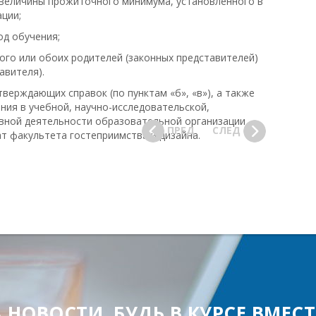
 величины прожиточного минимума, установленного в
ции;
 обучения;
ого или обоих родителей (законных представителей)
авителя).
верждающих справок (по пунктам «б», «в»), а также
ия в учебной, научно-исследовательской,
ивной деятельности образовательной организации
ПРЕД
СЛЕД
нат факультета гостеприимства и дизайна.
ОВОСТИ, БУДЬ В КУРСЕ ВМЕСТЕ