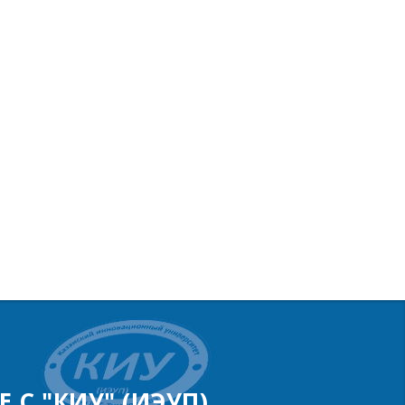
 С "КИУ" (ИЭУП)