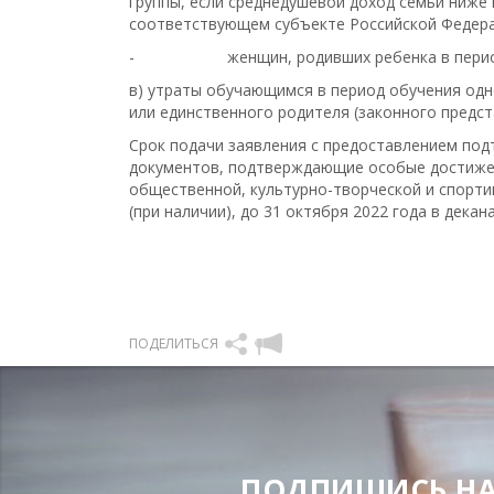
группы, если среднедушевой доход семьи ниже
соответствующем субъекте Российской Федера
- женщин, родивших ребенка в период
в) утраты обучающимся в период обучения одн
или единственного родителя (законного предст
Срок подачи заявления с предоставлением подт
документов, подтверждающие особые достижен
общественной, культурно-творческой и спорт
(при наличии), до 31 октября 2022 года в дека
ПОДЕЛИТЬСЯ
ПОДПИШИСЬ НА Н