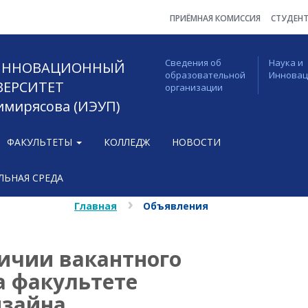
ПРИЁМНАЯ КОМИССИЯ
СТУДЕН
Сведения об
Наука и
 ИННОВАЦИОННЫЙ
образовательной
Иннова
ВЕРСИТЕТ
организации
Тимирясова (ИЭУП)
ФАКУЛЬТЕТЫ
КОЛЛЕДЖ
НОВОСТИ
ЬНАЯ СРЕДА
Главная
Объявления
чии вакантного
а факультете
зайна.