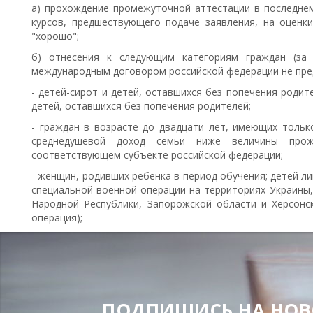
а) прохождение промежуточной аттестации в последнем
курсов, предшествующего подаче заявления, на оценки
"хорошо";
б) отнесения к следующим категориям граждан (за 
международным договором российской федерации не пре
- детей-сирот и детей, оставшихся без попечения родит
детей, оставшихся без попечения родителей;
- граждан в возрасте до двадцати лет, имеющих только
среднедушевой доход семьи ниже величины прож
соответствующем субъекте российской федерации;
- женщин, родивших ребенка в период обучения; детей л
специальной военной операции на территориях Украины,
Народной Республики, Запорожской области и Херсонск
операция);
в) утраты обучающимся в период обучения одного или о
или единственного родителя (законного представителя).
Срок подачи заявления с предоставлением подтверждающ
документов, подтверждающие особые достижения 
общественной, культурно-творческой и спортивной д
ПОДПИШИСЬ НА НОВОС