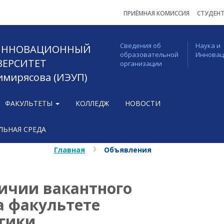
ПРИЁМНАЯ КОМИССИЯ
СТУДЕН
Сведения об
Наука и
 ИННОВАЦИОННЫЙ
образовательной
Иннова
ВЕРСИТЕТ
организации
Тимирясова (ИЭУП)
ФАКУЛЬТЕТЫ
КОЛЛЕДЖ
НОВОСТИ
ЬНАЯ СРЕДА
Главная
Объявления
чии вакантного
а факультете
огики