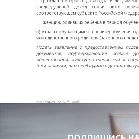
- граждан в возрасте до двадцати лет, имеющ
среднедушевой доход семьи ниже велич
соответствующем субъекте Российской Федера
- женщин, родивших ребенка в период обучен
в) утраты обучающимся в период обучения од
или единственного родителя (законного предст
Подать заявление с предоставлением подтве
документов, подтверждающие особые дос
общественной, культурно-творческой и спор
(при наличии) вам необходимо в деканат факул
ПОДЕЛИТЬСЯ
ПОДПИШИСЬ НА Н