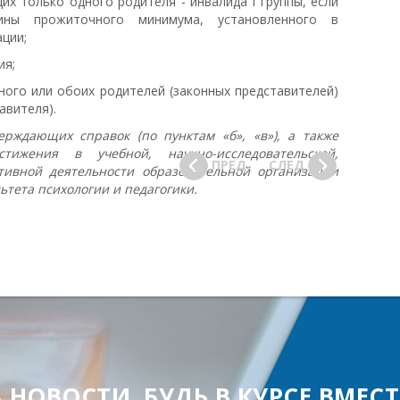
их только одного родителя - инвалида I группы, если
ины прожиточного минимума, установленного в
ции;
ия;
ного или обоих родителей (законных представителей)
авителя).
рждающих справок (по пунктам «б», «в»), а также
тижения в учебной, научно-исследовательской,
ПРЕД
СЛЕД
тивной деятельности образовательной организации
ьтета психологии и педагогики.
ОВОСТИ, БУДЬ В КУРСЕ ВМЕСТЕ