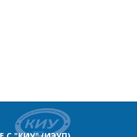
 С "КИУ" (ИЭУП)