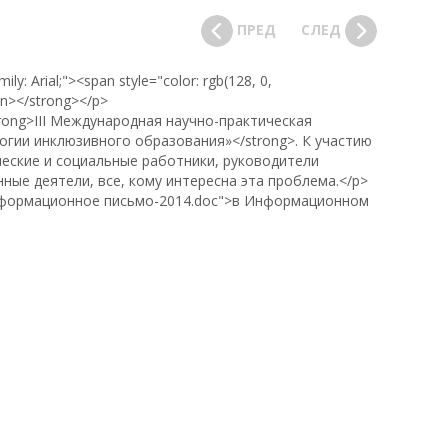
ПРЕД
СЛЕД
ly: Arial;"><span style="color: rgb(128, 0,
n></strong></p>
trong>III Международная научно-практическая
огии инклюзивного образования»</strong>. К участию
еские и социальные работники, руководители
ные деятели, все, кому интересна эта проблема.</p>
s/информационное письмо-2014.doc">в Информационном