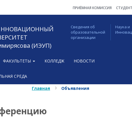
ПРИЁМНАЯ КОМИССИЯ
СТУДЕН
Сведения об
Наука и
 ИННОВАЦИОННЫЙ
образовательной
Иннова
ВЕРСИТЕТ
организации
Тимирясова (ИЭУП)
ФАКУЛЬТЕТЫ
КОЛЛЕДЖ
НОВОСТИ
ЬНАЯ СРЕДА
Главная
Объявления
нференцию