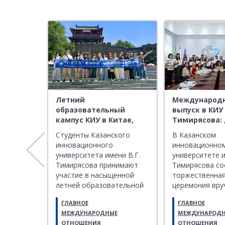
туденты
Летний
Международ
историю
образовательный
выпуск в КИУ 
кампус КИУ в Китае,
Тимирясова:
ом
погружение в язык и
вручили ино
я Победы
Студенты Казанского
В Казанском
культуру Поднебесной
студентам р
денты
инновационного
инновационно
образовател
тинской
университета имени В.Г.
университете и
траекторий
 посетили
Тимирясова принимают
Тимирясова со
участие в насыщенной
торжественна
рического
летней образовательной
церемония вру
ия - Моя
программе на базе
дипломов и се
ГЛАВНОЕ
ГЛАВНОЕ
Восточно-Ляонинского
иностранным с
Е
МЕЖДУНАРОДНЫЕ
МЕЖДУНАРОД
университета (КНР) –
ставшая ярким
ОТНОШЕНИЯ
ОТНОШЕНИЯ