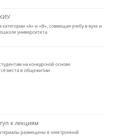
 КИУ
 категории «А» и «В», совмещая учебу в вузе и
тошколе университета.
е
тудентам на конкурсной основе
ся места в общежитии
туп к лекциям
атериалы размещены в электронной