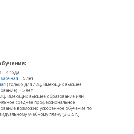
бучения:
 – 4 года
-заочная
– 5 лет
ная
(только для лиц, имеющих высшее
ование) – 5 лет
лиц, имеющих высшее образование или
ильное среднее профессиональное
зование возможно ускоренное обучение по
идуальному учебному плану (3-3,5 г.)