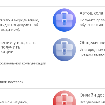
м
Автошкола
ензию и аккредитацию,
Получите права
 выдается документ об
обучение в ав
гос.диплом).
ении у вас, есть
Общежити
 получить
Иногородним с
кации:
предоставляют
ссиональной коммуникации
пями поставок
Онлайн дос
чебной, научной,
Все учебные м