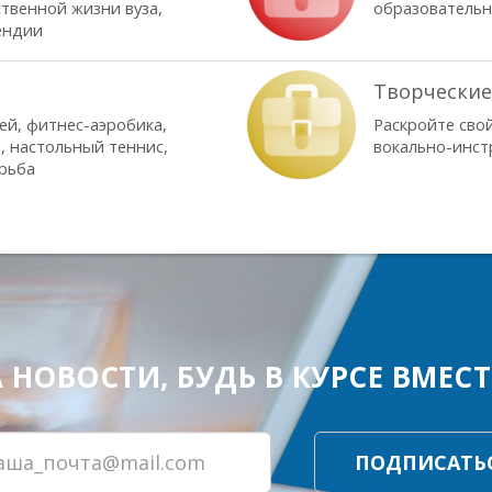
твенной жизни вуза,
образовательно
ендии
Творческие
ей, фитнес-аэробика,
Раскройте сво
, настольный теннис,
вокально-инст
орьба
ОВОСТИ, БУДЬ В КУРСЕ ВМЕСТЕ
ПОДПИСАТЬ