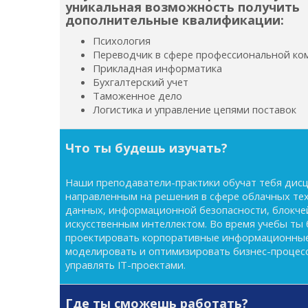
уникальная возможность получить
дополнительные квалификации:
Психология
Переводчик в сфере профессиональной ко
Прикладная информатика
Бухгалтерский учет
Таможенное дело
Логистика и управление цепями поставок
Что ты будешь изучать?
Наши преподаватели-практики обучат тебя дис
направленным на решения в сфере облачных те
данных, информационной безопасности, блокче
искусственным интеллектом. Во время учебы ты
проектировать корпоративные информационные
моделировать и оптимизировать бизнес-процесс
управлять IT-проектами.
Где ты сможешь работать?