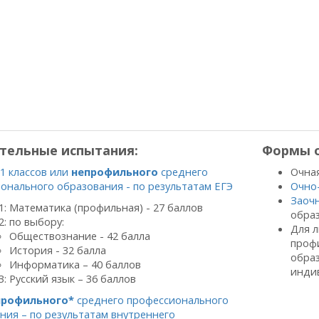
тельные испытания:
Формы о
11 классов или
непрофильного
среднего
Очная
онального образования - по результатам ЕГЭ
Очно
Заоч
1: Математика (профильная) - 27 баллов
образ
2: по выбору:
Для 
Обществознание - 42 балла
проф
История - 32 балла
обра
Информатика – 40 баллов
индив
3: Русский язык – 36 баллов
профильного*
среднего профессионального
ния – по результатам внутреннего