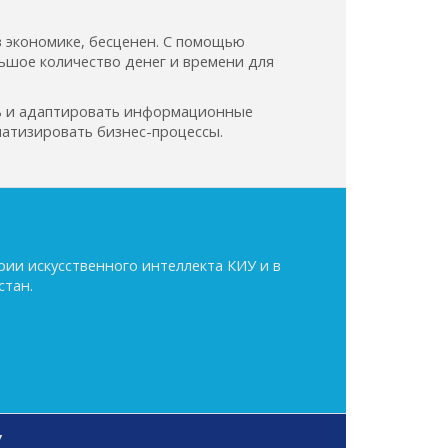
 экономике, бесценен. С помощью
ьшое количество денег и времени для
ть и адаптировать информационные
атизировать бизнес-процессы.
ии искусственного интеллекта КИУ и в
стан.
У