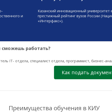
о-
Казанский инновационный университет е
рственного и
престижный рейтинг вузов России (Нац
«Интерфакс»).
ы сможешь работать?
тель IT- отдела, специалист отдела, программист, бизнес-ана
Как подать докуме
Преимущества обучения в КИУ