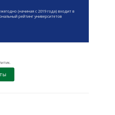
жегодно (начиная с 2019 года) входит в
иональный рейтинг университетов
литик.
нты