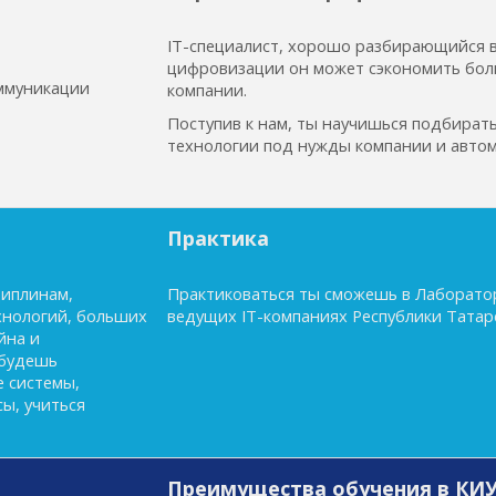
IT-специалист, хорошо разбирающийся в
цифровизации он может сэкономить бол
ммуникации
компании.
Поступив к нам, ты научишься подбира
технологии под нужды компании и автом
Практика
циплинам,
Практиковаться ты сможешь в Лаборатор
хнологий, больших
ведущих IT-компаниях Республики Татар
йна и
 будешь
 системы,
ы, учиться
Преимущества обучения в КИ