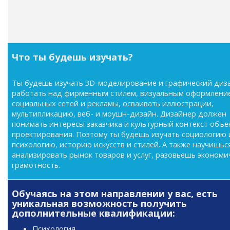
Что ты будешь изучать?
Ты будешь изучать 3D-моделирование и графический диз
работать над фирменным стилем, визуальным оформлени
социальных сетей и рекламы, осваивать иллюстрации,
мультипликацию, веб- и моушн-дизайн. Дизайнер должен
понимать интересы заказчика и культурный контекст объе
проектирования. Поэтому ты будешь изучать социологию 
психологию, историю искусств и стилей. А также научишьс
анализировать рынок товаров и услуг, разовьешь экономи
грамотность.
Обучаясь на этом направлении у вас, есть
уникальная возможность получить
дополнительные квалификации:
Психология