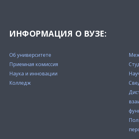
ИНФОРМАЦИЯ О ВУЗЕ:
Об университете
Меж
Приемная комиссия
Сту
Наука и инновации
Нау
Колледж
Све
Дис
вза
фун
Пол
пер