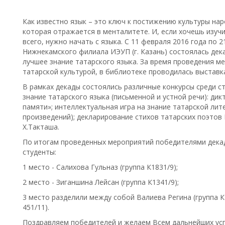
Как известно язык – это ключ к постижению культуры на
которая отражается в менталитете. И, если хочешь изучи
всего, нужно начать с языка. С 11 февраля 2016 года по 2
Нижнекамского филиала ИЭУП (г. Казань) состоялась дека
лучшее знание татарского языка. За время проведения м
татарской культурой, в библиотеке проводилась выставк
В рамках декады состоялись различные конкурсы среди ст
знание татарского языка (письменной и устной речи): дик
памяти»; интеллектуальная игра на знание татарской лит
произведений); декларирование стихов татарских поэтов М
Х.Такташа.
По итогам проведенных мероприятий победителями дека
студенты:
1 место - Салихова Гульназ (группа К1831/9);
2 место - Зиганшина Лейсан (группа К1341/9);
3 место разделили между собой Валиева Регина (группа К
451/11).
Поздравляем победителей и желаем Всем дальнейших усп