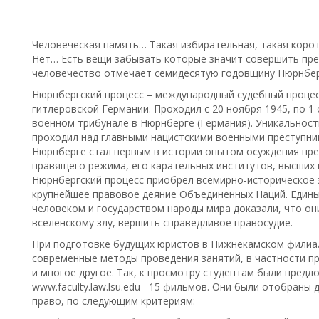
Человеческая память… Такая избирательная, такая коро
Нет… Есть вещи забывать которые значит совершить пре
человечество отмечает семидесятую годовщину Нюрнбе
Нюрнбергский процесс – международный судебный проце
гитлеровской Германии. Проходил с 20 ноября 1945, по 
военном трибунале в Нюрнберге (Германия). Уникальност
проходил над главными нацистскими военными преступн
Нюрнберге стал первым в истории опытом осуждения пр
правящего режима, его карательных институтов, высших 
Нюрнбергский процесс приобрел всемирно-историческое з
крупнейшее правовое деяние Объединенных Наций. Едины
человеком и государством народы мира доказали, что о
вселенскому злу, вершить справедливое правосудие.
При подготовке будущих юристов в Нижнекамском филиал
современные методы проведения занятий, в частности п
и многое другое. Так, к просмотру студентам были пред
www.faculty.law.lsu.edu 15 фильмов. Они были отобраны 
право, по следующим критериям: