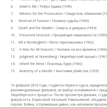
6.
Adam's Rib / Ребро Адама (1949)
7.
Witness for the Prosecution / Свидетель обвинения (1
8.
Reversal of Fortune / Изнанка судьбы (1990)
9.
Death and the Maiden / Смерть и девушка (1994)
10.
Presumed Innocent / Презумпция невиновности (1990
11.
Kill a Mockingbird / Убить пересмешника (1962)
12.
A Man for All Seasons / Человек на все времена (1966
13.
Judgment at Nuremberg / Нюрнбергский процесс (196
14.
Inherit the Wind / Пожнешь бурю (1960)
15.
Anatomy of a Murder / Анатомия убийства (1959)
10 февраля 2016 года, студенты первого курса, юридичес
рекомендованных фильмов, их выбор основывался с пре
Нюрнбергского процесса. После просмотра фильма, студ
факультета, Борисовой Натальей Равильевной, обсудили 
героев. Война, отгремевшая давно, как напалмом прошл