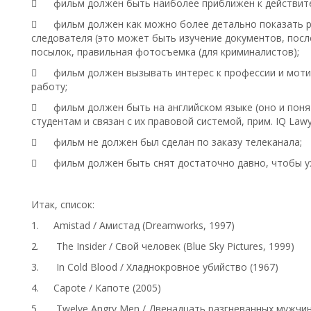

фильм должен быть наиболее приближен к действит

фильм должен как можно более детально показать р
следователя (это может быть изучение документов, пос
посылок, правильная фотосъемка (для криминалистов);

фильм должен вызывать интерес к профессии и мот
работу;

фильм должен быть на английском языке (оно и поня
студентам и связан с их правовой системой, прим. IQ Lawy

фильм не должен был сделан по заказу телеканала;

фильм должен быть снят достаточно давно, чтобы у
Итак, список:
1.
Amistad / Амистад (Dreamworks, 1997)
2.
The Insider / Свой человек (Blue Sky Pictures, 1999)
3.
In Cold Blood / Хладнокровное убийство (1967)
4.
Capote / Капоте (2005)
5.
Twelve Angry Men / Двенадцать разгневанных мужчин