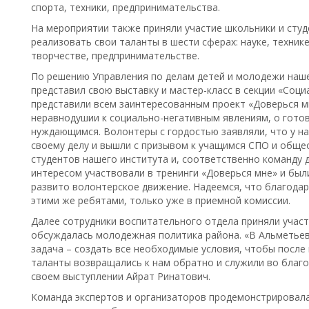
спорта, техники, предпринимательства.
На мероприятии также приняли участие школьники и сту
реализовать свои таланты в шести сферах: науке, технике
творчестве, предпринимательстве.
По решению Управления по делам детей и молодежи наш
представил свою выставку и мастер-класс в секции «Со
представили всем заинтересованным проект «Доверься м
неравнодушии к социально-негативным явлениям, о гото
нуждающимся. Волонтеры с гордостью заявляли, что у н
своему делу и вышли с призывом к учащимся СПО и общ
студентов нашего института и, соответственно команду
интересом участвовали в тренинги «Доверься мне» и был
развито волонтерское движение. Надеемся, что благодар
этими же ребятами, только уже в приемной комиссии.
Далее сотрудники воспитательного отдела приняли участи
обсуждалась молодежная политика района. «В Альметье
задача – создать все необходимые условия, чтобы посл
таланты возвращались к нам обратно и служили во благо 
своем выступлении Айрат Ринатович.
Команда экспертов и организаторов продемонстрировала