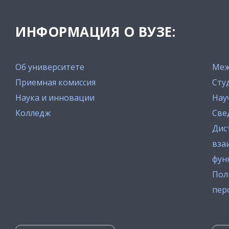
ИНФОРМАЦИЯ О ВУЗЕ:
Об университете
Меж
Приемная комиссия
Сту
Наука и инновации
Нау
Колледж
Све
Дис
вза
фун
Пол
пер