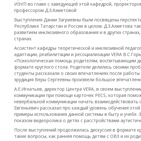
ИЭУП во главе с заведующей этой кафедрой, проректором
профессором Д.З.Ахметовой
Выступления Дании Загриевны были посвящены перспекти
Республике Татарстан и России в целом. Д.З.Ахметова та
развитием инклюзивного образования и в других странах,
странах.
Ассистент кафедры теоретической и инклюзивной педагог
адаптации, реабилитации и ресоциализации VERA В.С.Гор
«Психологическая помощь родителям, воспитывающим дет
формате круглого стола. Родители делились своими проб
студенты рассказали о своих впечатлениях после работы 
эрудиция Веры Сергеевны произвели большое впечатление
А.Е.Игнатьев, директор Центра VERA, в своем выступлени
коммуникации при помощи карточек PECS, которая пом
невербальной коммуникации начать взаимодействовать с
Евгеньевич рассказал про каждый уровень обучения этой
примеры использования данной системы в быту и учебе. 
показом видеоролика о детях с расстройствами аутистиче
После выступлений продолжилась дискуссия в формате к
такие вопросы, как ранняя помощь детям с ОВЗ и их родит