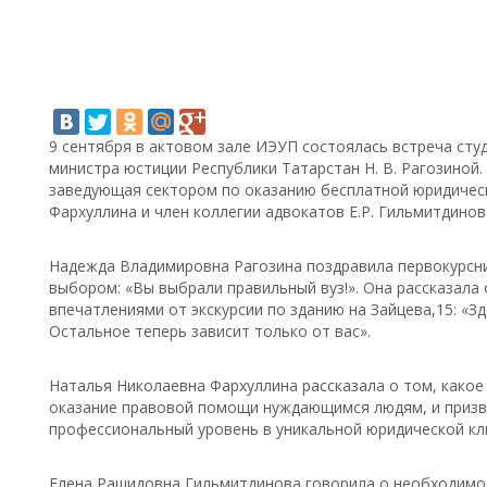
9 сентября в актовом зале ИЭУП состоялась встреча сту
министра юстиции Республики Татарстан Н. В. Рагозиной
заведующая сектором по оказанию бесплатной юридичес
Фархуллина и член коллегии адвокатов Е.Р. Гильмитдинов
Надежда Владимировна Рагозина поздравила первокурсни
выбором: «Вы выбрали правильный вуз!». Она рассказала 
впечатлениями от экскурсии по зданию на Зайцева,15: «З
Остальное теперь зависит только от вас».
Наталья Николаевна Фархуллина рассказала о том, како
оказание правовой помощи нуждающимся людям, и призв
профессиональный уровень в уникальной юридической кл
Елена Рашидовна Гильмитдинова говорила о необходимос