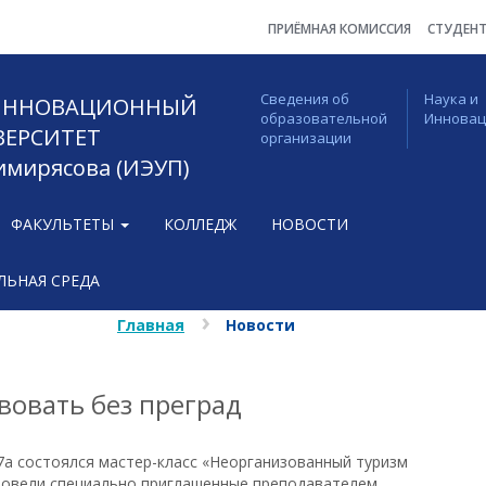
ПРИЁМНАЯ КОМИССИЯ
СТУДЕН
Сведения об
Наука и
 ИННОВАЦИОННЫЙ
образовательной
Иннова
ВЕРСИТЕТ
организации
Тимирясова (ИЭУП)
ФАКУЛЬТЕТЫ
КОЛЛЕДЖ
НОВОСТИ
ЬНАЯ СРЕДА
Главная
Новости
вовать без преград
, 7а состоялся мастер-класс «Неорганизованный туризм
провели специально приглашенные преподавателем