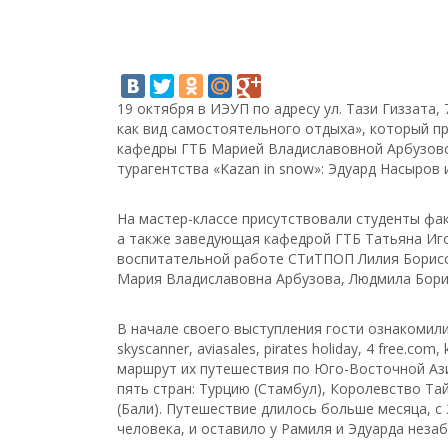
19 октября в ИЭУП по адресу ул. Тази Гиззата
как вид самостоятельного отдыха», который 
кафедры ГТБ Марией Владиславовной Арбузово
турагентства «Kazan in snow»: Эдуард Насыров 
На мастер-классе присутствовали студенты фа
а также заведующая кафедрой ГТБ Татьяна Иго
воспитательной работе СТиТПОП Лилия Борисо
Мария Владиславовна Арбузова, Людмила Бори
В начале своего выступления гости ознакомили
skyscanner, aviasales, pirates holiday, 4 free.co
маршрут их путешествия по Юго-Восточной Ази
пять стран: Турцию (Стамбул), Королевство Т
(Бали). Путешествие длилось больше месяца, с 
человека, и оставило у Рамиля и Эдуарда неза