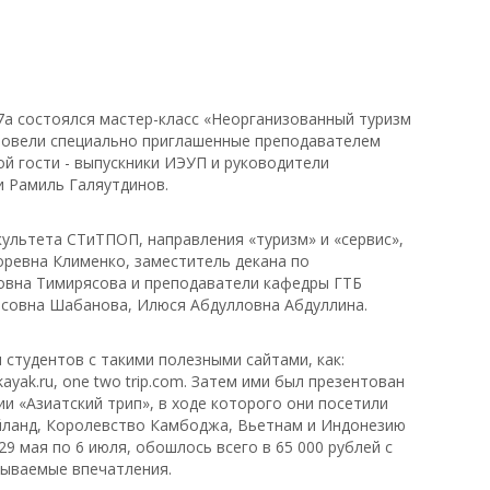
, 7а состоялся мастер-класс «Неорганизованный туризм
провели специально приглашенные преподавателем
й гости - выпускники ИЭУП и руководители
и Рамиль Галяутдинов.
культета СТиТПОП, направления «туризм» и «сервис»,
ревна Клименко, заместитель декана по
вна Тимирясова и преподаватели кафедры ГТБ
совна Шабанова, Илюся Абдулловна Абдуллина.
 студентов с такими полезными сайтами, как:
m, kayak.ru, one two trip.com. Затем ими был презентован
и «Азиатский трип», в ходе которого они посетили
айланд, Королевство Камбоджа, Вьетнам и Индонезию
29 мая по 6 июля, обошлось всего в 65 000 рублей с
бываемые впечатления.