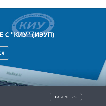
 С "КИУ" (ИЭУП)
СЯ
НАВЕРХ