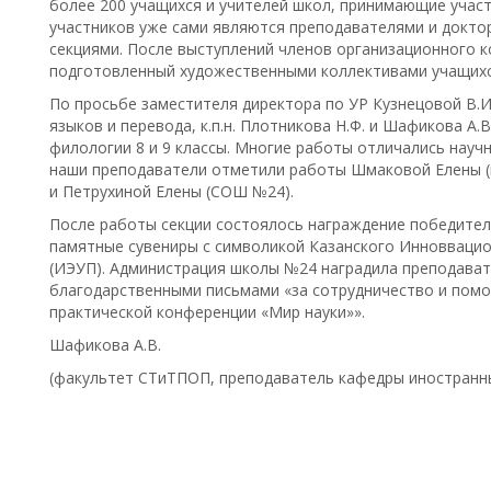
более 200 учащихся и учителей школ, принимающие участ
участников уже сами являются преподавателями и докто
секциями. После выступлений членов организационного к
подготовленный художественными коллективами учащих
По просьбе заместителя директора по УР Кузнецовой В.
языков и перевода, к.п.н. Плотникова Н.Ф. и Шафикова А.
филологии 8 и 9 классы. Многие работы отличались науч
наши преподаватели отметили работы Шмаковой Елены (
и Петрухиной Елены (СОШ №24).
После работы секции состоялось награждение победител
памятные сувениры с символикой Казанского Инноввацио
(ИЭУП). Администрация школы №24 наградила преподавате
благодарственными письмами «за сотрудничество и помощ
практической конференции «Мир науки»».
Шафикова А.В.
(факультет СТиТПОП, преподаватель кафедры иностранны