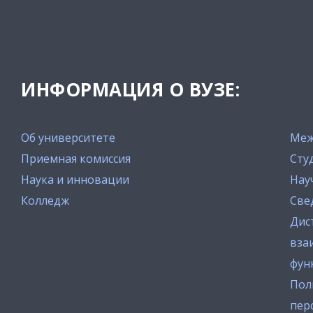
ИНФОРМАЦИЯ О ВУЗЕ:
Об университете
Меж
Приемная комиссия
Сту
Наука и инновации
Нау
Колледж
Све
Дис
вза
фун
Пол
пер