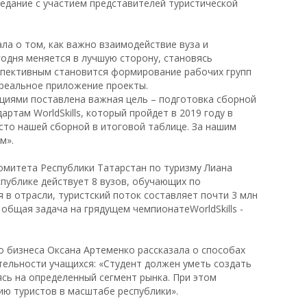
едание с участием представителей туристической
ла о том, как важно взаимодействие вуза и
годня меняется в лучшую сторону, становясь
спективным становится формирование рабочих групп
 реальное приложение проекты.
циями поставлена важная цель – подготовка сборной
ртам WorldSkills, который пройдет в 2019 году в
сто нашей сборной в итоговой таблице. За нашим
м».
омитета Республики Татарстан по туризму Лиана
публике действует 8 вузов, обучающих по
я в отрасли, туристский поток составляет почти 3 млн
 общая задача на грядущем чемпионатеWorldSkills -
о бизнеса Оксана Артеменко рассказала о способах
ельности учащихся: «Студент должен уметь создать
ясь на определенный сегмент рынка. При этом
ию туристов в масштабе республики».