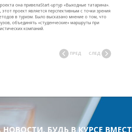
роекта она привелаStart-upтур «Выходные татарина».
, этот проект является перспективным с точки зрения
тодов в туризм. Было высказано мнение о том, что
вузов, объединять «студенческие» маршруты при
истических компаний.
ПРЕД
СЛЕД
ОВОСТИ, БУДЬ В КУРСЕ ВМЕСТЕ