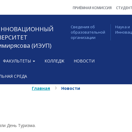
ПРИЁМНАЯ КОМИССИЯ
СТУДЕН
Сведения об
Наука и
 ИННОВАЦИОННЫЙ
образовательной
Иннова
ВЕРСИТЕТ
организации
Тимирясова (ИЭУП)
ФАКУЛЬТЕТЫ
КОЛЛЕДЖ
НОВОСТИ
ЬНАЯ СРЕДА
Главная
Новости
или День Туризма.