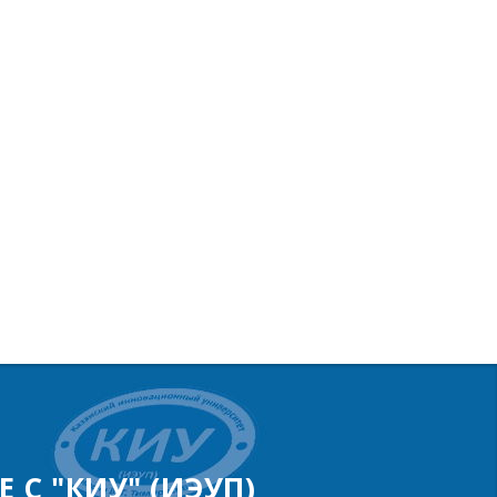
 С "КИУ" (ИЭУП)