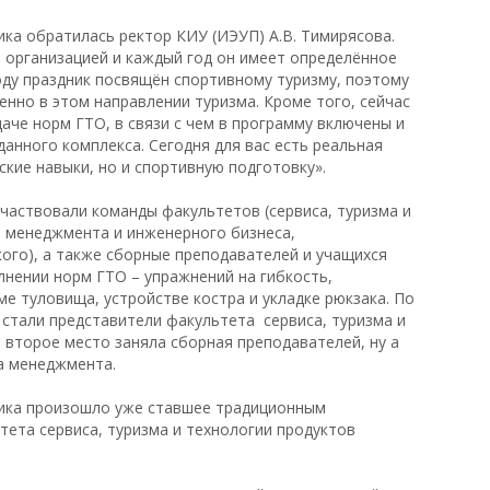
ка обратилась ректор КИУ (ИЭУП) А.В. Тимирясова.
 организацией и каждый год он имеет определённое
оду праздник посвящён спортивному туризму, поэтому
нно в этом направлении туризма. Кроме того, сейчас
даче норм ГТО, в связи с чем в программу включены и
анного комплекса. Сегодня для вас есть реальная
кие навыки, но и спортивную подготовку».
частвовали команды факультетов (сервиса, туризма и
, менеджмента и инженерного бизнеса,
кого), а также сборные преподавателей и учащихся
нении норм ГТО – упражнений на гибкость,
е туловища, устройстве костра и укладке рюкзака. По
стали представители факультета сервиса, туризма и
 второе место заняла сборная преподавателей, ну а
а менеджмента.
ника произошло уже ставшее традиционным
тета сервиса, туризма и технологии продуктов