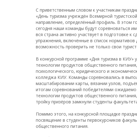
С приветственным словом к участникам праздни
«День туризма учреждён Всемирной туристской
направление, определённый профиль. В этом г
сегодня наши команды будут соревноваться име
вся страна активно участвует в подготовке к с
упражнения, включённые в список нормативов д
возможность проверить не только свои туристс
В конкурсной программе «Дня туризма в КИУ» у
технологии продуктов общественного питания
психологического, юридического и экономичес
колледжа КИУ. Команды соревновались в выпол
масштабировании карты, вязании узлов, подъём
итогам соревнований победителями ожидаемо 
технологии продуктов общественного питания,
тройку призёров замкнули студенты факультет
Помимо этого, на конкурсной площадке празд
посвящение в студенты первокурсников факуль
общественного питания.