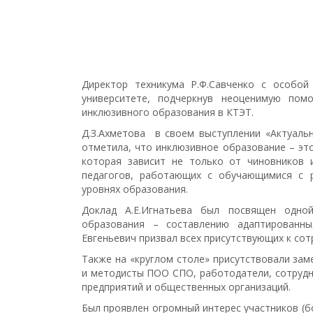
Директор техникума Р.Ф.Савченко с особой
университете, подчеркнув неоценимую пом
инклюзивного образования в КТЭТ.
Д.З.Ахметова в своем выступлении «Актуаль
отметила, что инклюзивное образование – эт
которая зависит не только от чиновников 
педагогов, работающих с обучающимися с 
уровнях образования.
Доклад А.Е.Игнатьева был посвящен одно
образования – составлению адаптированн
Евгеньевич призвал всех присутствующих к сот
Также на «круглом столе» присутствовали за
и методисты ПОО СПО, работодатели, сотрудн
предприятий и общественных организаций.
Был проявлен огромный интерес участников (б