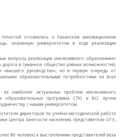
 теплотой отозвалась о Казанском инновационном
ощь, оказанную университетом в ходе реализации
ные вопросы реализации инклюзивного образования»
о дорога в гуманное общество равных возможностей,
и «высшего руководства», но в первую очередь от
разными образовательными потребностями на всех
й из наиболее актуальных проблем инклюзивного
ых образовательных программа СПО и ВО. Артем
рудничеству с нашим университетом.
местители директоров по учебно-методической работе
ики Центра занятости населения, представители ОГУ,
олее 80 человек) к выступлениям представителей вуза