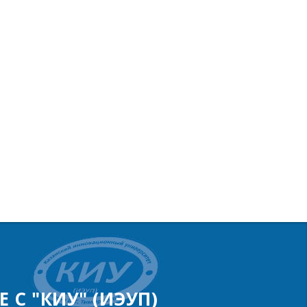
 С "КИУ" (ИЭУП)