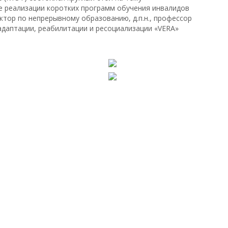
е реализации коротких программ обучения инвалидов
ектор по непрерывному образованию, д.п.н., профессор
адаптации, реабилитации и ресоциализации «VERA»