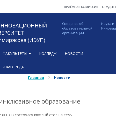
ПРИЁМНАЯ КОМИССИЯ
СТУДЕН
Сведения об
Наука и
 ИННОВАЦИОННЫЙ
образовательной
Иннова
ВЕРСИТЕТ
организации
Тимирясова (ИЭУП)
ФАКУЛЬТЕТЫ
КОЛЛЕДЖ
НОВОСТИ
ЬНАЯ СРЕДА
Главная
Новости
 инклюзивное образование
 (КТЭТ) состоялся круглый стол на тему