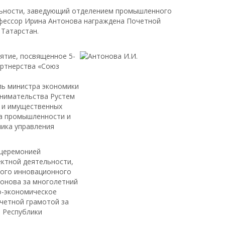
льности, заведующий отделением промышленного
офессор Ирина Антонова награждена Почетной
 Татарстан.
ятие, посвященное 5-
артнерства «Союз
ль министра экономики
инимательства Рустем
х и имущественных
а промышленности и
ника управления
 церемонией
ктной деятельности,
кого инновационного
тонова за многолетний
о-экономическое
четной грамотой за
 Республики