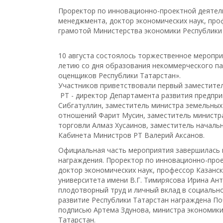
Проректор по инновационно-проектной деяте
менеджмента, доктор экономических наук, пр
грамотой Министерства экономики Республики
10 августа состоялось торжественное меропри
летию со дня образования некоммерческого п
оценщиков Республики Татарстан».
Участников приветствовали первый заместите
РТ - директор Департамента развития предпр
Сибгатуллин, заместитель министра земельны
отношений Фарит Мусин, заместитель министр
торговли Алмаз Хусаинов, заместитель началь
Кабинета Министров РТ Валерий Аксанов.
Официальная часть мероприятия завершилась
награждения. Проректор по инновационно-прое
доктор экономических наук, профессор Казанс
университета имени В.Г. Тимирясова Ирина Ан
плодотворный труд и личный вклад в социальн
развитие Республики Татарстан награждена По
подписью Артема Здунова, министра экономики
Татарстан.