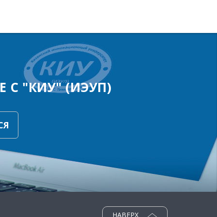
 С "КИУ" (ИЭУП)
СЯ
НАВЕРХ