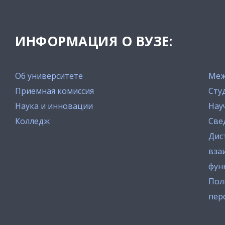
ИНФОРМАЦИЯ О ВУЗЕ:
Об университете
Меж
Приемная комиссия
Сту
Наука и инновации
Нау
Колледж
Све
Дис
вза
фун
Пол
пер