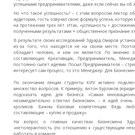
успешными предпринимателями, даже если сейчас вы об э
Но что такое успешность? – с этим вопросом лектор об
аудитории, гость озвучил свою формулу успеха, которую
на протяжении трех лет. Итак, «успешность = достижен
полученными результатами + общественное признание эт
В результате своих исследований Эдуард Омаров устано
из-за того, что находятся не на своем месте. Поэт
обладает человек, и кем он является. По мнению л
составляющих: Креативщик, Предприниматель, Менед
постоянно сыпет идеями. Посыл Предпринимателя – стре
интересует сам процесс, то это Менеджер. Для Бизнесме
По окончании лекции студенты КИУ активно подклю
множество вопросов. К примеру, Антон Бурлаков (юридич
подсказать идею для бизнеса. «Самая инновационн
незамедлительно ответил бизнесмен. – А идей очень
кроликов. Важны базовые компетенции. Ведь лю
составляющие – куплю и продажу».
На вопрос о главных качествах бизнесмена Эду
«нетолерантность (по отношению к существующим неэ
работать в команде.