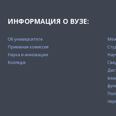
ИНФОРМАЦИЯ О ВУЗЕ:
Об университете
Меж
Приемная комиссия
Сту
Наука и инновации
Нау
Колледж
Све
Дис
вза
фун
Пол
пер