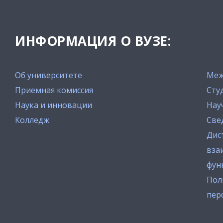
ИНФОРМАЦИЯ О ВУЗЕ:
Об университете
Меж
Приемная комиссия
Сту
Наука и инновации
Нау
Колледж
Све
Дис
вза
фун
Пол
пер