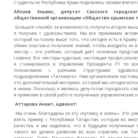
Студенты из Республики Крым поделились своими впечат
Аблаев Эльвис
, депутат Сакского городско
общественной организации «Общество крымских 
Большое спасибо за возможность получить второе высш
я получаю с удовольствием. Мы все принимаем актив
который на голову выше того, что сегодня есть в Крыму
обмен опытом и получение знаний, чтобы внедрить их в
лектор – это учебник, который даёт основные предста
главное. Все лекторы чудесные, настоящие профессионал
я стажировался в Управлении Президента РТ по воп
познакомили с разными структурами: здравоохр
подразделением «Татэнерго». Нам организовали настоящ
это дополнительный материал, который мы сегодня испол
в жизни. Поскольку я являюсь депутатом городского со
я применяю в своей работе полученные управленческие н
Аттарова Анаит
, адвокат:
Мы очень благодарны за эту «путевку в жизнь». Это у
взять пример с Республики Татарстан, которая во мно
качества, и мы надеемся, что в будущем полученные з
такого же уровня развития во всех отраслях, как Та
отметить Лейлу Ринатовну Фазлееву. Её лекция прох