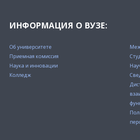
ИНФОРМАЦИЯ О ВУЗЕ:
Об университете
Меж
Приемная комиссия
Сту
Наука и инновации
Нау
Колледж
Све
Дис
вза
фун
Пол
пер