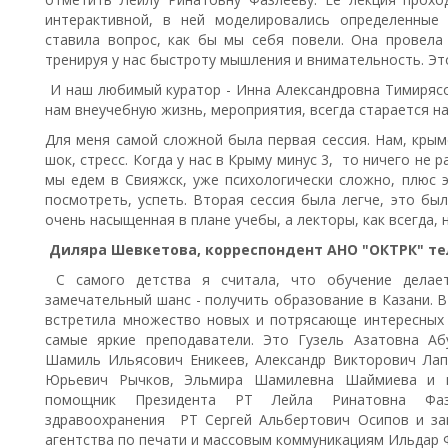
интерактивной, в ней моделировались определенные
ставила вопрос, как бы мы себя повели. Она провела
тренируя у нас быстроту мышления и внимательность. Эт
И наш любимый куратор - Инна Александровна Тимирясов
нам внеучебную жизнь, мероприятия, всегда старается на
Для меня самой сложной была первая сессия. Нам, крым
шок, стресс. Когда у нас в Крыму минус 3, то ничего не р
мы едем в Свияжск, уже психологически сложно, плюс эк
посмотреть, успеть. Вторая сессия была легче, это был
очень насыщенная в плане учебы, а лекторы, как всегда, 
Диляра Шевкетова, корреспондент АНО "ОКТРК" те
С самого детства я считала, что обучение делает
замечательный шанс - получить образование в Казани. 
встретила множество новых и потрясающе интересных л
самые яркие преподаватели. Это Гузель Азатовна Аб
Шамиль Ильясович Еникеев, Александр Викторович Лап
Юрьевич Рычков, Эльмира Шамилевна Шаймиева и пр
помощник Президента РТ Лейла Ринатовна Фазл
здравоохранения РТ Сергей Альбертович Осипов и за
агентства по печати и массовым коммуникациям Ильдар 