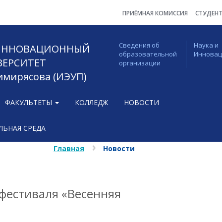
ПРИЁМНАЯ КОМИССИЯ
СТУДЕН
Сведения об
Наука и
 ИННОВАЦИОННЫЙ
образовательной
Иннова
ВЕРСИТЕТ
организации
Тимирясова (ИЭУП)
ФАКУЛЬТЕТЫ
КОЛЛЕДЖ
НОВОСТИ
ЬНАЯ СРЕДА
Главная
Новости
 фестиваля «Весенняя