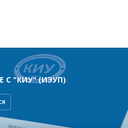
 С "КИУ" (ИЭУП)
СЯ