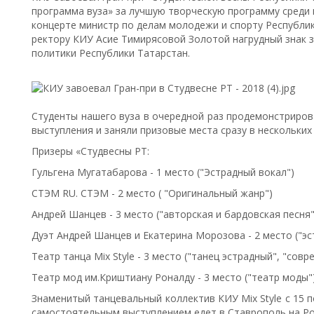
программа вуза» за лучшую творческую программу среди 
концерте министр по делам молодежи и спорту Республи
ректору КИУ Асие Тимирясовой Золотой нагрудный знак з
политики Республики Татарстан.
Студенты нашего вуза в очередной раз продемонстриров
выступления и заняли призовые места сразу в нескольких
Призеры «Студвесны РТ:
Гульгена Мугатабарова - 1 место ("Эстрадный вокал")
СТЭМ RU. СТЭМ - 2 место ( "Оригинальный жанр")
Андрей Шанцев - 3 место ("авторская и бардовская песня"
Дуэт Андрей Шанцев и Екатерина Морозова - 2 место ("эс
Театр танца Mix Style - 3 место ("танец эстрадный", "сов
Театр мод им.Криштиану Роналду - 3 место ("театр моды")
Знаменитый танцевальный коллектив КИУ Mix Style с 15 
самостоятельным выступлением едет в Ставрополь на Ро