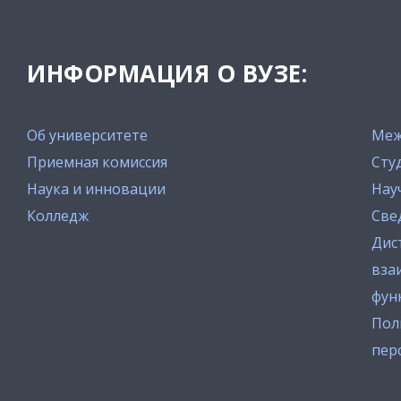
ИНФОРМАЦИЯ О ВУЗЕ:
Об университете
Меж
Приемная комиссия
Сту
Наука и инновации
Нау
Колледж
Све
Дис
вза
фун
Пол
пер