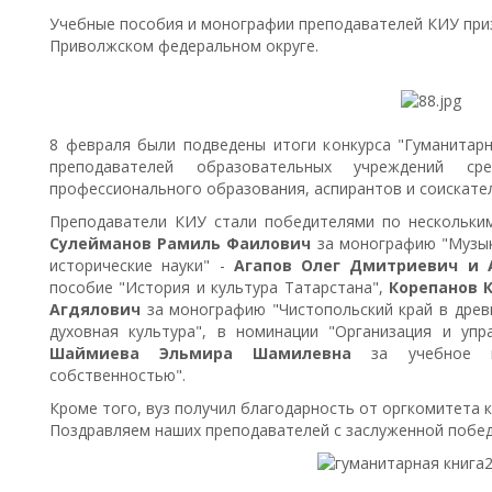
Учебные пособия и монографии преподавателей КИУ при
Приволжском федеральном округе.
8 февраля были подведены итоги конкурса "Гуманитарн
преподавателей образовательных учреждений ср
профессионального образования, аспирантов и соискате
Преподаватели КИУ стали победителями по нескольким
Сулейманов Рамиль Фаилович
за монографию "Музык
исторические науки" -
Агапов Олег Дмитриевич и 
пособие "История и культура Татарстана",
К
орепанов 
Агдялович
за монографию "Чистопольский край в древ
духовная культура", в номинации "Организация и уп
Шаймиева Эльмира Шамилевна
за учебное по
собственностью".
Кроме того, вуз получил благодарность от оргкомитета к
Поздравляем наших преподавателей с заслуженной побед