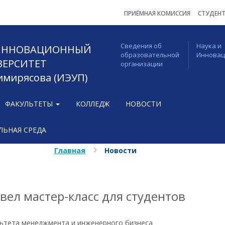
ПРИЁМНАЯ КОМИССИЯ
СТУДЕН
Сведения об
Наука и
 ИННОВАЦИОННЫЙ
образовательной
Иннова
ВЕРСИТЕТ
организации
Тимирясова (ИЭУП)
ФАКУЛЬТЕТЫ
КОЛЛЕДЖ
НОВОСТИ
ЬНАЯ СРЕДА
Главная
Новости
ел мастер-класс для студентов
льтета менеджмента и инженерного бизнеса