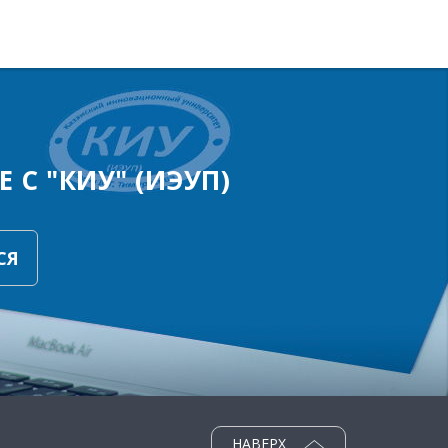
 С "КИУ" (ИЭУП)
СЯ
НАВЕРХ