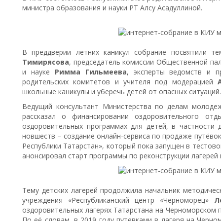
министра образования и науки РТ Алсу Асадуллиной.
В преддверии летних каникул собрание посвятили т
Тимирясова
, председатель комиссии Общественной па
и науке
Римма Гильмеева
, эксперты ведомств и п
родительских комитетов и учителя под модерацией
школьные каникулы и уберечь детей от опасных ситуаций.
Ведущий консультант Министерства по делам молоде
рассказал о финансировании оздоровительного отд
оздоровительных программах для детей, в частности д
новшеств – создание онлайн-сервиса по продаже путёво
Республики Татарстан», который пока запущен в тестов
анонсировал старт программы по реконструкции лагерей 
Тему детских лагерей продолжила начальник методичес
учреждения «Республиканский центр «Черноморец»
Л
оздоровительных лагерях Татарстана на Черноморском п
По её словам, в 2019 году путевками в лагеря на Черно