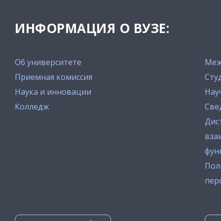
ИНФОРМАЦИЯ О ВУЗЕ:
Об университете
Меж
Приемная комиссия
Сту
Наука и инновации
Нау
Колледж
Све
Дис
вза
фун
Пол
пер