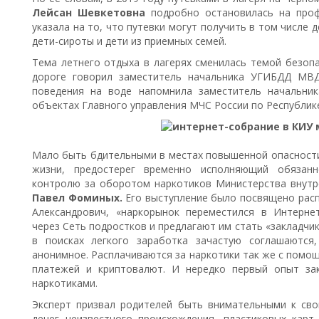
Лейсан Шевкетовна
подробно остановилась на проф
указала на то, что путевки могут получить в том числе
дети-сироты и дети из приемных семей.
Тема летнего отдыха в лагерях сменилась темой безопа
дороге говорил заместитель начальника УГИБДД М
поведения на воде напомнила заместитель начальни
объектах Главного управления МЧС России по Республик
Мало быть бдительными в местах повышенной опасности
жизни, предостерег временно исполняющий обязанн
контролю за оборотом наркотиков Министерства внутре
Павел Фоминых.
Его выступление было посвящено расп
Александрович, «наркорынок переместился в Интерне
через Сеть подростков и предлагают им стать «закладчи
в поисках легкого заработка зачастую соглашаются
анонимное. Расплачиваются за наркотики так же с помо
платежей и криптовалют. И нередко первый опыт за
наркотиками.
Эксперт призвал родителей быть внимательными к св
денег неизвестного происхождения, пластиковых карт