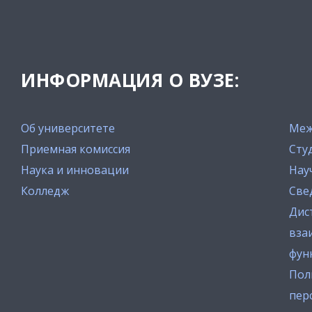
ИНФОРМАЦИЯ О ВУЗЕ:
Об университете
Меж
Приемная комиссия
Сту
Наука и инновации
Нау
Колледж
Све
Дис
вза
фун
Пол
пер