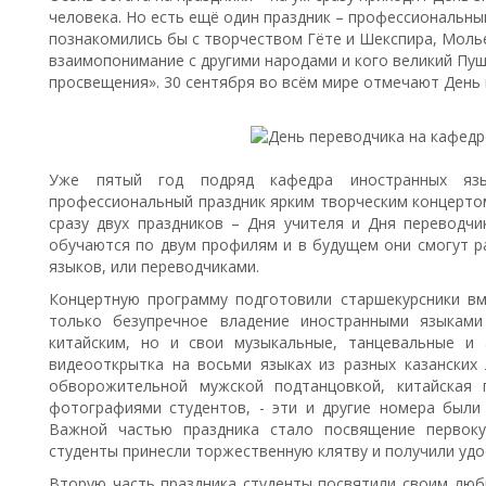
человека. Но есть ещё один праздник – профессиональный 
познакомились бы с творчеством Гёте и Шекспира, Молье
взаимопонимание с другими народами и кого великий Пу
просвещения». 30 сентября во всём мире отмечают День 
Уже пятый год подряд кафедра иностранных яз
профессиональный праздник ярким творческим концертом
сразу двух праздников – Дня учителя и Дня переводчик
обучаются по двум профилям и в будущем они смогут р
языков, или переводчиками.
Концертную программу подготовили старшекурсники вм
только безупречное владение иностранными языками
китайским, но и свои музыкальные, танцевальные и 
видеооткрытка на восьми языках из разных казанских 
обворожительной мужской подтанцовкой, китайская 
фотографиями студентов, - эти и другие номера были
Важной частью праздника стало посвящение первоку
студенты принесли торжественную клятву и получили удо
Вторую часть праздника студенты посвятили своим лю