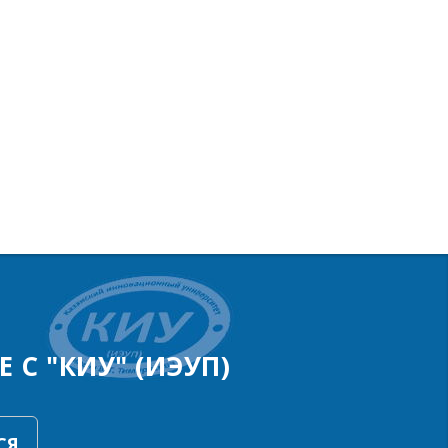
 С "КИУ" (ИЭУП)
СЯ