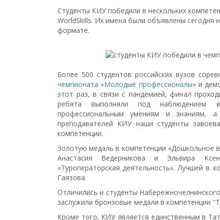
Студенты КИУ победили в нескольких компетен
WorldSkills. Их имена были объявлены сегодня
формате.
Более 500 студентов российских вузов соре
чемпионата «Молодые профессионалы»
и демо
этот раз, в связи с пандемией, финал прохо
ребята выполняли под наблюдением ве
профессиональным умениям и знаниям, а 
преподавателей КИУ наши студенты завоева
компетенции.
Золотую медаль в компетенции «Дошкольное в
Анастасия Ведерникова и Эльвира Ксе
«Туроператорская деятельность». Лучшей в к
Гаязова.
Отличились и студенты Набережночелнинского
заслужили бронзовые медали в компетенции "Т
Кроме того, КИУ является единственным в Тат