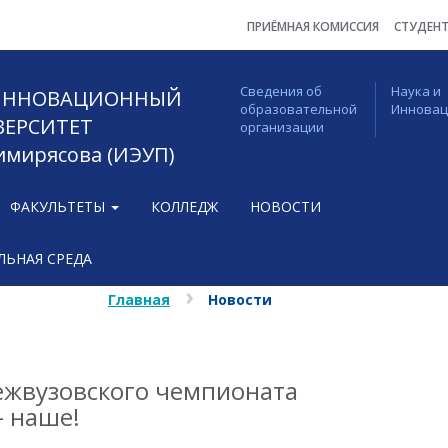
ПРИЁМНАЯ КОМИССИЯ
СТУДЕН
Сведения об
Наука и
 ИННОВАЦИОННЫЙ
образовательной
Иннова
ВЕРСИТЕТ
организации
Тимирясова (ИЭУП)
ФАКУЛЬТЕТЫ
КОЛЛЕДЖ
НОВОСТИ
ЬНАЯ СРЕДА
Главная
Новости
ежвузовского чемпионата
- наше!