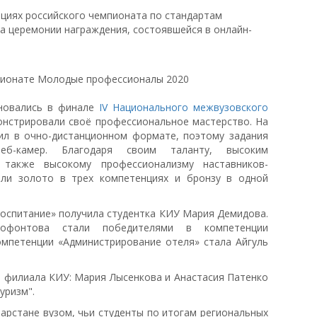
циях российского чемпионата по стандартам
 на церемонии награждения, состоявшейся в онлайн-
вновались в финале
IV Национального межвузовского
нстрировали своё профессиональное мастерство. На
дил в очно-дистанционном формате, поэтому задания
б-камер. Благодаря своим таланту, высоким
также высокому профессионализму наставников-
ли золото в трех компетенциях и бронзу в одной
оспитание» получила студентка КИУ Мария Демидова.
нофонтова стали победителями в компетенции
омпетенции «Администрирование отеля» стала Айгуль
 филиала КИУ: Мария Лысенкова и Анастасия Патенко
уризм".
арстане вузом, чьи студенты по итогам региональных