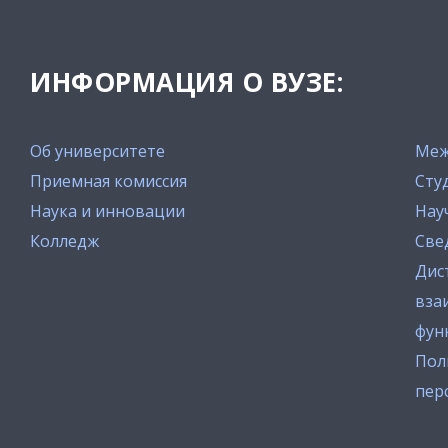
ИНФОРМАЦИЯ О ВУЗЕ:
Об университете
Меж
Приемная комиссия
Сту
Наука и инновации
Нау
Колледж
Све
Дис
вза
фун
Пол
пер