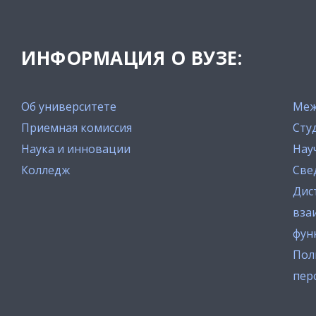
ИНФОРМАЦИЯ О ВУЗЕ:
Об университете
Меж
Приемная комиссия
Сту
Наука и инновации
Нау
Колледж
Све
Дис
вза
фун
Пол
пер