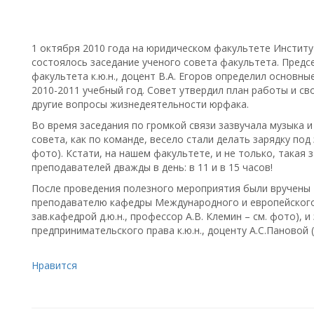
1 октября 2010 года на юридическом факультете Институт
состоялось заседание ученого совета факультета. Предс
факультета к.ю.н., доцент В.А. Егоров определил основн
2010-2011 учебный год. Совет утвердил план работы и св
другие вопросы жизнедеятельности юрфака.
Во время заседания по громкой связи зазвучала музыка и
совета, как по команде, весело стали делать зарядку под
фото). Кстати, на нашем факультете, и не только, такая 
преподавателей дважды в день: в 11 и в 15 часов!
После проведения полезного мероприятия были вручены
преподавателю кафедры Международного и европейского 
зав.кафедрой д.ю.н., профессор А.В. Клемин – см. фото),
предпринимательского права к.ю.н., доценту А.С.Пановой (
Нравится