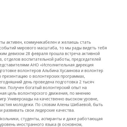
г, ты активен, коммуникабелен и желаешь стать
 событий мирового масштаба, то мы рады видеть тебя
аким девизом 28 февраля прошла встреча активной
в, отделов воспитательной работы, председателей
редставителями АНО «Исполнительная дирекция
дготовке волонтеров Альбина Хусаинова и волонтер
 презентацию о волонтерских программах,
сегодняшний день проведена подготовка 2 тысяч
ики. Получен богатый волонтерский опыт на
авная цель волонтерского движения, по мнению
 игр Универсиады на качественно высоком уровне,
частия молодежи. По словам Алены Шибаевой, быть
и развивать свои лидерские качества.
кольники, студенты, аспиранты и даже работающая
уровень иностранного языка (в основном,