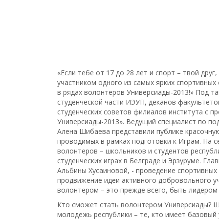
«Если тебе от 17 до 28 лет и спорт – твой дру
участником одного из самых ярких спортивных
в рядах волонтеров Универсиады-2013!» Под т
студенческой части ИЭУП, деканов факультето
студенческих советов филиалов института с п
Универсиады-2013». Ведущий специалист по по
Алена Шибаева представили публике красочную
проводимых в рамках подготовки к Играм. На 
волонтеров – школьников и студентов республ
студенческих играх в Белграде и Эрзуруме. Гл
Альбины Хусаиновой, - проведение спортивных
продвижение идеи активного добровольного у
волонтером – это прежде всего, быть лидером 
Кто сможет стать волонтером Универсиады? Ш
молодежь республики – те, кто имеет базовый 