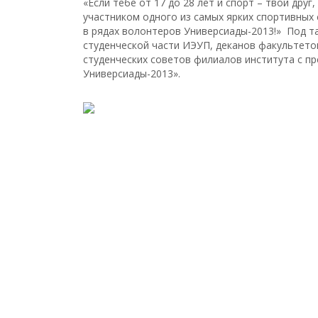
«Если тебе от 17 до 28 лет и спорт – твой дру
участником одного из самых ярких спортивных
в рядах волонтеров Универсиады-2013!» Под т
студенческой части ИЭУП, деканов факультето
студенческих советов филиалов института с п
Универсиады-2013».