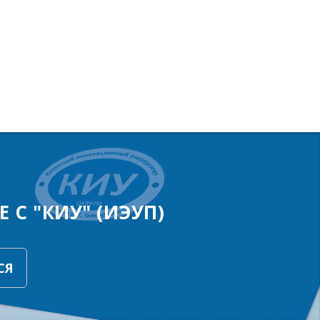
 С "КИУ" (ИЭУП)
СЯ