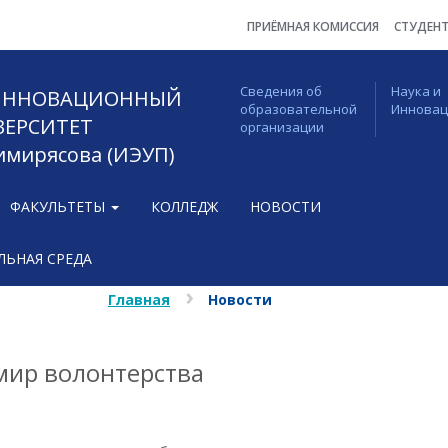
ПРИЁМНАЯ КОМИССИЯ
СТУДЕН
Сведения об
Наука и
 ИННОВАЦИОННЫЙ
образовательной
Иннова
ВЕРСИТЕТ
организации
Тимирясова (ИЭУП)
ФАКУЛЬТЕТЫ
КОЛЛЕДЖ
НОВОСТИ
ЬНАЯ СРЕДА
Главная
Новости
мир волонтерства