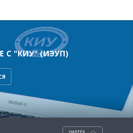
 С "КИУ" (ИЭУП)
СЯ
НАВЕРХ