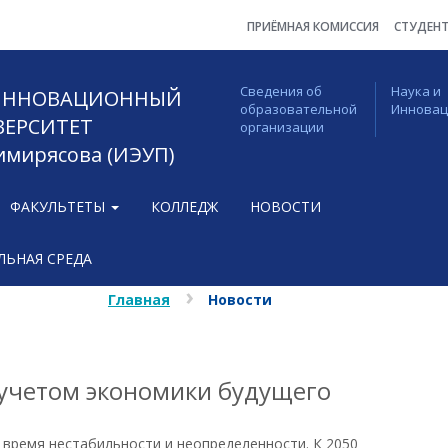
ПРИЁМНАЯ КОМИССИЯ
СТУДЕН
Сведения об
Наука и
 ИННОВАЦИОННЫЙ
образовательной
Иннова
ВЕРСИТЕТ
организации
Тимирясова (ИЭУП)
ФАКУЛЬТЕТЫ
КОЛЛЕДЖ
НОВОСТИ
ЬНАЯ СРЕДА
Главная
Новости
учетом экономики будущего
т время нестабильности и неопределенности. К 2050