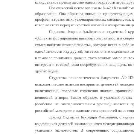
конкурентное преимущество одних государств перед дру
Практический психолог школы №42 г.КазаниИсма
образовании. Она обратила внимание присутствующих
профиля, а грамотных, узконаправленных специалистов, 
которые стоят перед конкретной школой и конкретными 
Садыкова Флорина Альбертовна, студентка 1 ку
«Аспекты формирования навыков толерантности в совре
смысл понятия «толерантность», которое несет в себе и
одной личности над другой, касается ли это отдельных л
в таком ее понимании должна стать важным компоненто
интересы и готовой, если потребуется, их защищать, н
других людей.
Студентка психологического факультета АФ И
психологические аспекты восприятия ценностей молоде
политические, правовые изменения явились причино
ценностей и норм. Таким образом, в условиях новы
(особенно на экспериментальном уровне), является 
российской молодежи и влияние этих ценностей на ее соц
Доклад Садыкова Баходира Фаиловича, студент
выдающихся деятелей экономики имел междисциплинарны
успешных экономистов. В современных социально-эк