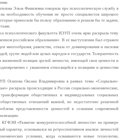
гими.
гилова Эльза Фанилевна говорила про психологическую службу в
 на необходимость обучения не просто специалистов широкого
которые приносили бы пользу образованию и решали бы те задачи,
детьми.
рса психологического факультета ИЭУП очень ярко раскрыла тему
менном российском образовании». В ее выступлении был отражен
деи многообразия, равенства, отказа от доминирования и насилия
юдей, групп людей или целых народов и государств. Толерантность
м жизненной позиции зрелой личности, имеющей свои ценности и
о одновременно с уважением относящейся к позициям и ценностям
ЭУП Осипова Оксана Владимировна в рамках темы «Социально-
жью» раскрыла происходящие в России социально-экономические,
й трансформации общественных и индивидуальных социальных
х общественных отношений важной, но недостаточно решенной
проблема представленности ценностей в сознании современной
иализацию.
а КГФЭИ «Развитие конкурентоспособной личности» на примере
й характер, основывался на ретроспективном анализе личностей
ономических условиях, когда осваиваются новые технологии,