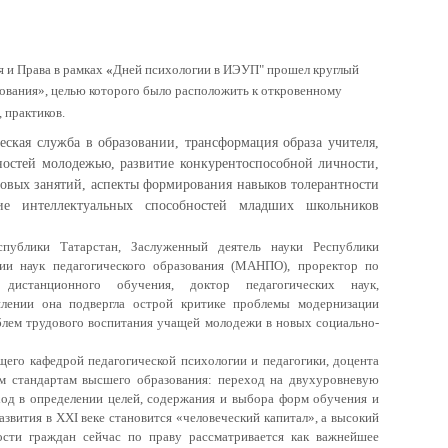
 и Права в рамках
«
Дней психологии в ИЭУП"
прошел круглый
ования», целью которого было расположить к откровенному
 практиков.
ская служба в образовании, трансформация образа учителя,
ностей молодежью, развитие конкурентоспособной личности,
говых занятий, аспекты формирования навыков толерантности
ие интеллектуальных способностей младших школьников
публики Татарстан, Заслуженный деятель науки Республики
мии наук педагогического образования (МАНПО), проректор по
дистанционного обучения, доктор педагогических наук,
плении она подвергла острой критике проблемы модернизации
блем трудового воспитания учащей молодежи в новых социально-
щего кафедрой педагогической психологии и педагогики, доцента
 стандартам высшего образования: переход на двухуровневую
од в определении целей, содержания и выбора форм обучения и
звития в XXI веке становится «человеческий капитал», а высокий
ости граждан сейчас по праву рассматривается как важнейшее