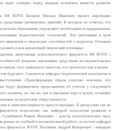
ых задач стоящих перед каждым человеком является развитие
тета БФ ИЭУП Басорин Михаил Иванович провел апробацию
ов средствами тренинговых занятий» В котором он отметил, что
зультатам образования, определяют необходимость кардинальных
льзовании педагогических технологий. Эти требования и цели
ого мышления и творческих способностей у педагогов. Основная
и развить в нем заложенный творческий потенциал.
ндровна, выпускница психологического факультета БФ ИЭУП с
пособностей младших школьников средствами исследовательских
 начала, того уникального качества, что презентует нас в жизни.
теля будущего. Соискатель кафедры педагогической психологии и
ыступлении «Трансформация образа учителя» пояснила, что
рые будут формировать представление об учителе у следующего
го человека, он так же, как и школьная пора в целом, оставляет
учеников, их родителей, общественности.
сию и заинтересованность присутствующих. В дискуссиях так же
факультета психологии, зав. кафедрой психологии развития и
т, Сулейманов Рамиль Фаилович – доктор психологических наук,
ь декана по учебной и воспитательной работе, ассистент кафедры
кого факультета ИЭУП, Потемкин Андрей Валерьевич - кандидат