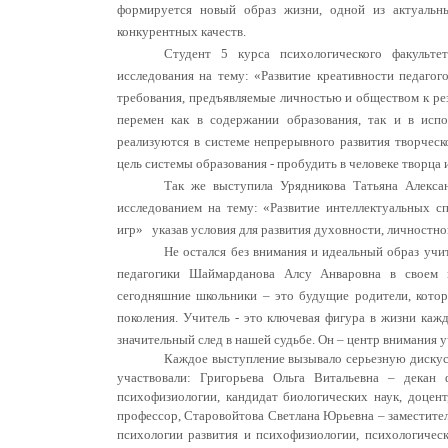
формируется новый образ жизни, одной из актуальн
конкурентных качеств.
Студент 5 курса психологического факуль
исследования на тему: «Развитие креативности педагог
требования, предъявляемые личностью и обществом к ре
перемен как в содержании образования, так и в испо
реализуются в системе непрерывного развития творческ
цель системы образования - пробудить в человеке творца 
Так же выступила Урядникова Татьяна Алекса
исследованием на тему: «Развитие интеллектуальных с
игр» указав условия для развития духовности, личностного
Не остался без внимания и идеальный образ учи
педагогики Шаймарданова Алсу Анваровна в своем в
сегодняшние школьники – это будущие родители, кото
поколения. Учитель - это ключевая фигура в жизни каждо
значительный след в нашей судьбе. Он – центр внимания 
Каждое выступление вызывало серьезную дискус
участвовали: Григорьева Ольга Витальевна – декан 
психофизиологии, кандидат биологических наук, доцен
профессор, Старовойтова Светлана Юрьевна – заместител
психологии развития и психофизиологии, психологичес