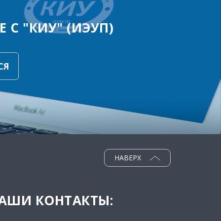
 С "КИУ" (ИЭУП)
СЯ
НАВЕРХ
АШИ КОНТАКТЫ: