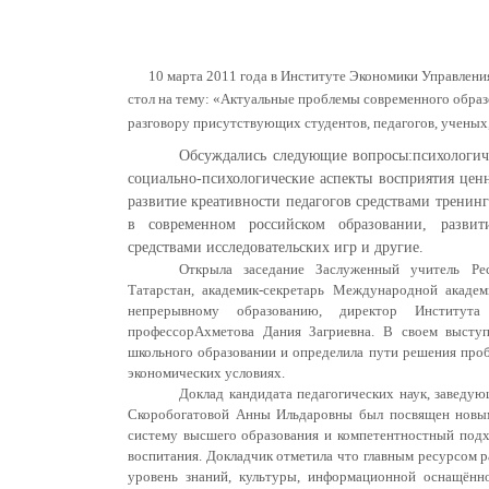
10 марта 2011 года в Институте Экономики Управления
стол на тему: «Актуальные проблемы современного образ
разговору присутствующих студентов, педагогов, ученых,
Обсуждались следующие вопросы:психологиче
социально-психологические аспекты восприятия цен
развитие креативности педагогов средствами тренин
в современном российском образовании, развит
средствами исследовательских игр и другие.
Открыла заседание Заслуженный учитель Рес
Татарстан, академик-секретарь Международной акаде
непрерывному образованию, директор Института 
профессорАхметова Дания Загриевна. В своем высту
школьного образовании и определила пути решения про
экономических условиях.
Доклад кандидата педагогических наук, заведую
Скоробогатовой Анны Ильдаровны был посвящен новым
систему высшего образования и компетентностный подх
воспитания. Докладчик отметила что главным ресурсом ра
уровень знаний, культуры, информационной оснащённ