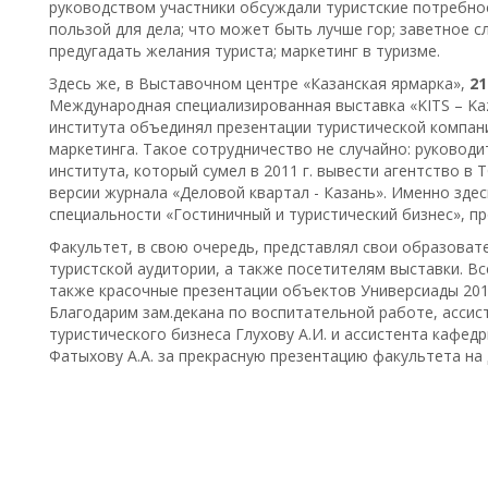
руководством участники обсуждали туристские потребнос
пользой для дела; что может быть лучше гор; заветное сл
предугадать желания туриста; маркетинг в туризме.
Здесь же, в Выставочном центре «Казанская ярмарка»,
21
Международная специализированная выставка «KITS – Kazan
института объединял презентации туристической компан
маркетинга. Такое сотрудничество не случайно: руковод
института, который сумел в 2011 г. вывести агентство в 
версии журнала «Деловой квартал - Казань». Именно зде
специальности «Гостиничный и туристический бизнес», п
Факультет, в свою очередь, представлял свои образова
туристской аудитории, а также посетителям выставки. Вс
также красочные презентации объектов Универсиады 2013
Благодарим зам.декана по воспитательной работе, ассис
туристического бизнеса Глухову А.И. и ассистента кафед
Фатыхову А.А. за прекрасную презентацию факультета на