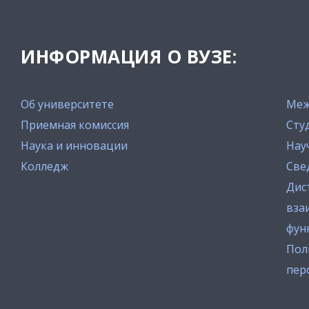
ИНФОРМАЦИЯ О ВУЗЕ:
Об университете
Меж
Приемная комиссия
Сту
Наука и инновации
Нау
Колледж
Све
Дис
вза
фун
Пол
пер