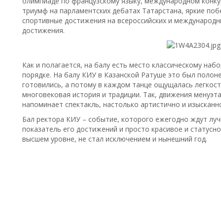
олимпиаде по французскому языку, международном конку
триумф на парламентских дебатах Татарстана, яркие побе
спортивные достижения на всероссийских и международны
достижения.
Как и полагается, на балу есть место классическому наб
порядке. На балу КИУ в Казанской Ратуше это был полоне
готовились, а потому в каждом танце ощущалась легкост
многовековая история и традиции. Так, движения менуэта
напоминает спектакль, настолько артистично и изысканн
Бал ректора КИУ – событие, которого ежегодно ждут луч
показатель его достижений и просто красивое и статусн
высшем уровне, не стал исключением и нынешний год.