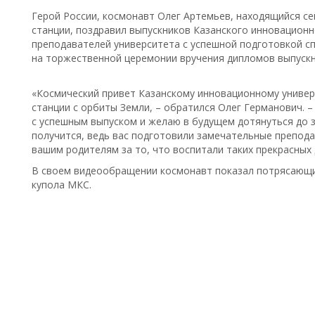
Герой России, космонавт Олег Артемьев, находящийся с
станции, поздравил выпускников Казанского инновационн
преподавателей университета с успешной подготовкой с
на торжественной церемонии вручения дипломов выпуск
«Космический привет Казанскому инновационному униве
станции с орбиты Земли, – обратился Олег Германович. –
с успешным выпуском и желаю в будущем дотянуться до зв
получится, ведь вас подготовили замечательные препод
вашим родителям за то, что воспитали таких прекрасных 
В своем видеообращении космонавт показал потрясающи
купола МКС.