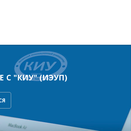
 С "КИУ" (ИЭУП)
СЯ