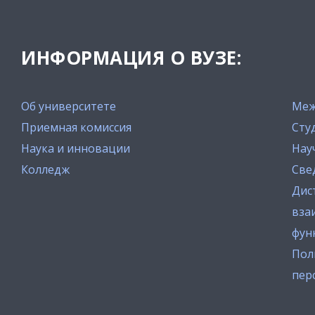
ИНФОРМАЦИЯ О ВУЗЕ:
Об университете
Меж
Приемная комиссия
Сту
Наука и инновации
Нау
Колледж
Све
Дис
вза
фун
Пол
пер