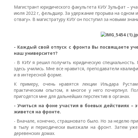
Магистрант юридического факультета КИУ Зульфат – уча
июля 2022 г, фельдшер. За удержание прорыва на одном 
отвагу». В магистратуру КИУ он поступил за новыми знан
- Каждый свой отпуск с фронта Вы посвящаете уче
наш университет?
- В КИУ я решил получить юридическую специальность. 
здесь учились. Мне все нравится, преподаватели квали
и в интересной форме.
К примеру, очень нравятся лекции Ильдара Руста
практическим опытом, я многое у него почерпнул. По
пригодятся мне для дальнейших перспектив в органах.
- Учиться на фоне участия в боевых действиях – 
живется на фронте.
- Вначале, конечно, страшновато было. Но за неделю пр
в тылу и периодически выезжали на фронт. Затем уж
деревенских домах.