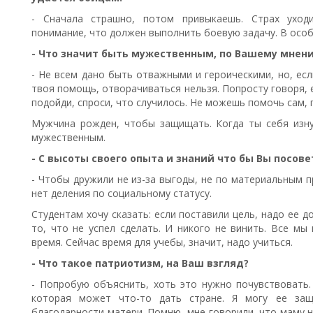
- Сначала страшно, потом привыкаешь. Страх уходи
понимание, что должен выполнить боевую задачу. В осо
- Что значит быть мужественным, по Вашему мнен
- Не всем дано быть отважными и героическими, но, есл
твоя помощь, отворачиваться нельзя. Попросту говоря, е
подойди, спроси, что случилось. Не можешь помочь сам, 
Мужчина рожден, чтобы защищать. Когда ты себя изн
мужественным.
- С высоты своего опыта и знаний что бы Вы посо
- Чтобы дружили не из-за выгоды, не по материальным п
нет деления по социальному статусу.
Студентам хочу сказать: если поставили цель, надо ее 
то, что не успел сделать. И никого не винить. Все мы
время. Сейчас время для учебы, значит, надо учиться.
- Что такое патриотизм, на Ваш взгляд?
- Попробую объяснить, хоть это нужно почувствовать.
которая может что-то дать стране. Я могу ее защ
благодарности матери. Помню, мне говорили, что маму н