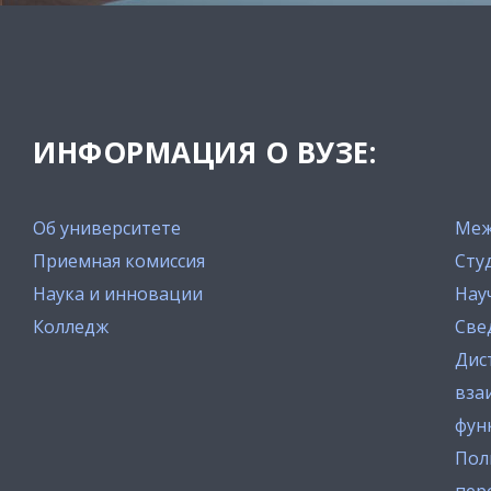
ИНФОРМАЦИЯ О ВУЗЕ:
Об университете
Меж
Приемная комиссия
Сту
Наука и инновации
Нау
Колледж
Све
Дис
вза
фун
Пол
пер