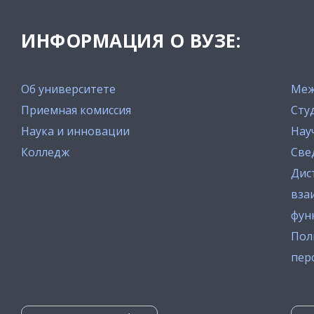
ИНФОРМАЦИЯ О ВУЗЕ:
Об университете
Меж
Приемная комиссия
Сту
Наука и инновации
Нау
Колледж
Све
Дис
вза
фун
Пол
пер