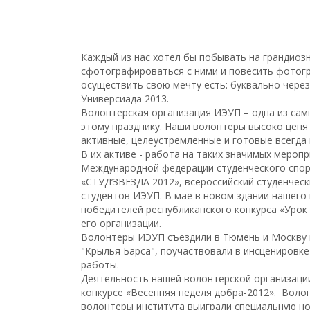
Каждый из нас хотел бы побывать на грандиоз
сфотографироваться с ними и повесить фотогр
осуществить свою мечту есть: буквально через
Универсиада 2013.
Волонтерская организация ИЭУП – одна из самы
этому празднику. Наши волонтеры высоко ценят
активные, целеустремленные и готовые всегда
В их активе - работа на таких значимых меропр
Международной федерации студенческого спорт
«СТУД’ЗВЕЗДА 2012», всероссийский студенчес
студентов ИЭУП. В мае в новом здании нашего
победителей республиканского конкурса «Урок 
его организации.
Волонтеры ИЭУП съездили в Тюмень и Москву 
"Крылья Барса", поучаствовали в инсценировке
работы.
Деятельность нашей волонтерской организации
конкурсе «Весенняя неделя добра-2012». Воло
волонтеры института выиграли специальную н