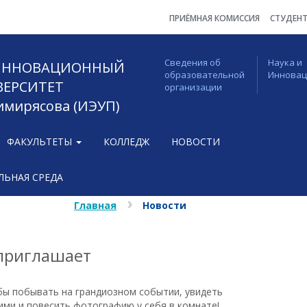
ПРИЁМНАЯ КОМИССИЯ
СТУДЕН
Сведения об
Наука и
 ИННОВАЦИОННЫЙ
образовательной
Иннова
ВЕРСИТЕТ
организации
Тимирясова (ИЭУП)
ФАКУЛЬТЕТЫ
КОЛЛЕДЖ
НОВОСТИ
ЬНАЯ СРЕДА
Главная
Новости
 приглашает
ел бы побывать на грандиозном событии, увидеть
ими и повесить фотографию у себя в комнате!