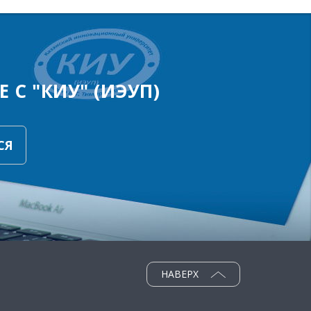
 С "КИУ" (ИЭУП)
СЯ
НАВЕРХ