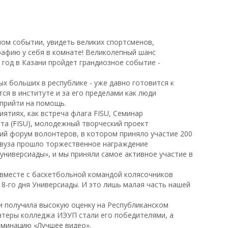
ном событии, увидеть великих спортсменов,
афию у себя в комнате! Великолепный шанс
 год в Казани пройдет грандиозное событие -
х больших в республике - уже давно готовится к
ся в институте и за его пределами как люди
 прийти на помощь.
иятиях, как встреча флага FISU, Семинар
а (FISU), молодежный творческий проект
кий форум волонтеров, в котором приняло участие 200
 вуза прошло торжественное награждение
универсиады», и мы приняли самое активное участие в
вместе с баскетбольной командой колясочников
 8-го дня Универсиады. И это лишь малая часть нашей
 получила высокую оценку на Республиканском
нтеры колледжа ИЭУП стали его победителями, а
оминацию «Лучшее видео».