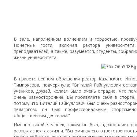
В зале, наполненном волнением и гордостью, прозву
Почетные гости, включая ректора университета
преподавателей, а также, разумеется, студенты, собрал
жизни университета.
В приветственном обращении ректор Казанского Инно
Тимирясова, подчеркнула:
"Виталий Гайнуллович остав
учеников, друзей, коллег. Было очень отрадно, что по
очень разносторонние. Вы проявляете себя в спорте, 
потому что Виталий Гайнуллович был очень разносторон
педагогом, он был профессиональным спортсмен
общественным деятелем."
Именно такой человек, каким он был, вдохновляет на
разных аспектах жизни. "Вспоминая его ответственность
можно добиться, если по-настоящему верите в свою мисс