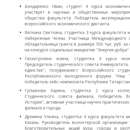
Бондаренко Иван, студент 4 курса экономичес
участвует в научных и общественных мероприя
общества факультета. Победитель акселерацион
всероссийского экономического диктанта.
Вяткина Светлана, студентка 3 курса факультета 
Набережные Челны. Участница Международного Л
обладательница гранта в размере 500 тыс. руб. за
на конкурсе социальных инициатив "Энергия добра"
Гиззатуллина Алина, студентка 4 курса экон
Председатель студенческого совета Университета,
единстве", полуфиналист Всероссийского студе
Республиканского молодежного форума "Наш Т
победитель кейс-чемпионата Республики Татарстан 
Гусманова Карина, студентка 2 курса колле
Студенческого совета филиала, победитель В
История", активная участница научно-практически
филиала и города.
Дремина Ульяна, студентка 4 курса факультета м
Казань. Руководитель волонтерской организации 
благотворительных акций вуза, города и рес